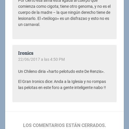
Por cierto esa alma está ligada al cuerpo que
comienza como cigota; tiene otro genoma, y no es el
cuerpo de la madre – la que ningún derecho tiene de
lesionarlo. El «teólogo» es un disfrazao y esto no es
un carnaval.
Ironics
22/06/2017 a las 4:50 PM
Un Chileno diria «harto pelotudo este De Renzis».
El Gran Ironics dice: Anda a la Iglesia y no rompas
las pelotas en este foro a gente inteligente nabo !!
LOS COMENTARIOS ESTÁN CERRADOS.