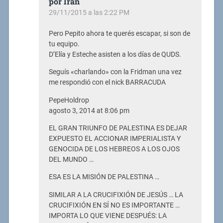
por Irán
29/11/2015 a las 2:22 PM
Pero Pepito ahora te querés escapar, si son de
tu equipo.
D’Elía y Esteche asisten a los días de QUDS.
Seguís «charlando» con la Fridman una vez
me respondió con el nick BARRACUDA
PepeHoldrop
agosto 3, 2014 at 8:06 pm
EL GRAN TRIUNFO DE PALESTINA ES DEJAR
EXPUESTO EL ACCIONAR IMPERIALISTA Y
GENOCIDA DE LOS HEBREOS A LOS OJOS
DEL MUNDO …
ESA ES LA MISIÓN DE PALESTINA …
SIMILAR A LA CRUCIFIXIÓN DE JESÚS … LA
CRUCIFIXIÓN EN SÍ NO ES IMPORTANTE …
IMPORTA LO QUE VIENE DESPUÉS: LA