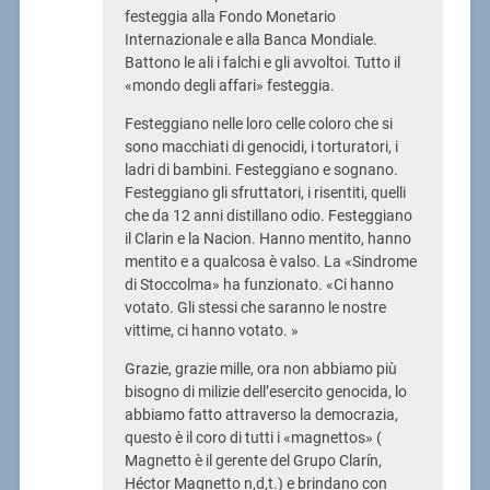
festeggia alla Fondo Monetario
Internazionale e alla Banca Mondiale.
Battono le ali i falchi e gli avvoltoi. Tutto il
«mondo degli affari» festeggia.
Festeggiano nelle loro celle coloro che si
sono macchiati di genocidi, i torturatori, i
ladri di bambini. Festeggiano e sognano.
Festeggiano gli sfruttatori, i risentiti, quelli
che da 12 anni distillano odio. Festeggiano
il Clarin e la Nacion. Hanno mentito, hanno
mentito e a qualcosa è valso. La «Sindrome
di Stoccolma» ha funzionato. «Ci hanno
votato. Gli stessi che saranno le nostre
vittime, ci hanno votato. »
Grazie, grazie mille, ora non abbiamo più
bisogno di milizie dell’esercito genocida, lo
abbiamo fatto attraverso la democrazia,
questo è il coro di tutti i «magnettos» (
Magnetto è il gerente del Grupo Clarín,
Héctor Magnetto n,d,t.) e brindano con