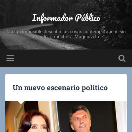
Informador Público
"Juzgo imposible describir las cosas contemporáneas sin
ofender a muchos". Maquiavelo
Un nuevo escenario político