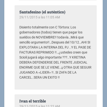
Santafesino (el auténtico)
29/11/2015 a las 11:05 AM
Disiento totalmente con C Tórtora: Los
gobernadores (todos) tienen que pagar los
sueldos de NOVIEMBRE!! todavía…Mirá que
sencillo argumento!!…Despues del 10/12…AHI SI
EXPLOTARA LA INTERNA DEL PJ ..Y EL PASE DE
FACTURAS REPRIMIDO !!…¿ustedes creen que
Scioli jugará algo importante ???..Y KRETINA
DEBERA DEFENDERSE DEL FRENTE JUDICIAL
ENORME QUE SE LE VIENE…¡¡ OTRA QUE SEGUIR
JUGANDO A «LIDER» !!..SI ZAFA DE LA
CARCEL..SERA UN EXITO !!
Ivan el terrible
29/11/2015 a las 11:22 AM