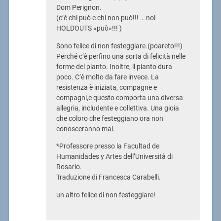
Dom Perignon.
(c’è chi può e chi non può!!! … noi
HOLDOUTS «può»!!! )
Sono felice di non festeggiare.(poareto!!!)
Perché c’è perfino una sorta di felicità nelle
forme del pianto. Inoltre, il pianto dura
poco. C’è molto da fare invece. La
resistenza è iniziata, compagne e
compagni,e questo comporta una diversa
allegria, includente e collettiva. Una gioia
che coloro che festeggiano ora non
conosceranno mai.
*Professore presso la Facultad de
Humanidades y Artes dell’Università di
Rosario.
Traduzione di Francesca Carabelli.
un altro felice di non festeggiare!