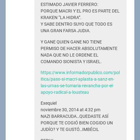
ESTIMADO JAVIER FERRERO:
PORQUE MACRI Y EL PRO ES PARTE DEL
KRAKEN “LA HIDRA”.
Y SABE DENTRO SUYO QUE TODO ES
UNA GRAN FARSA JUDIA.
Y GANE QUIEN GANE NO TIENE
PERMISO DE HACER ABSOLUTAMENTE
NADA QUE NO LE ORDENE EL
COMANDO SIONISTA Y ISRAEL.
https://www.informadorpublico.com/pol
itica/paso-si-macri-aplasta-a-sanz-en-
las-urnas-se-tomaria-revancha-por-el-
apoyo-radical-a-lousteau
Exequiel
noviembre 30, 2014 at 4:32 pm
NAZI BARRACUDA…QUEDASTE ASÍ
PORQUE TE COGIÓ BIEN COGIDO UN
JUDÍO? Y TE GUSTÓ…IMBÉCIL