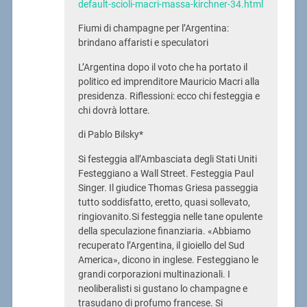
default-scioli-macri-massa-kirchner-34.html
Fiumi di champagne per l’Argentina:
brindano affaristi e speculatori
L’Argentina dopo il voto che ha portato il
politico ed imprenditore Mauricio Macri alla
presidenza. Riflessioni: ecco chi festeggia e
chi dovrà lottare.
di Pablo Bilsky*
Si festeggia all’Ambasciata degli Stati Uniti
Festeggiano a Wall Street. Festeggia Paul
Singer. Il giudice Thomas Griesa passeggia
tutto soddisfatto, eretto, quasi sollevato,
ringiovanito.Si festeggia nelle tane opulente
della speculazione finanziaria. «Abbiamo
recuperato l’Argentina, il gioiello del Sud
America», dicono in inglese. Festeggiano le
grandi corporazioni multinazionali. I
neoliberalisti si gustano lo champagne e
trasudano di profumo francese. Si