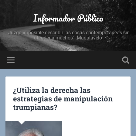
Informador Público
"Juzgo imposible describir las cosas contemporáneas sin
ofender a muchos". Maquiavelo
¿Utiliza la derecha las
estrategias de manipulación
trumpianas?