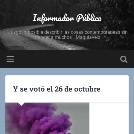
Informador Público
"Juzgo imposible describir las cosas contemporáneas sin
ofender a muchos". Maquiavelo
Y se votó el 26 de octubre