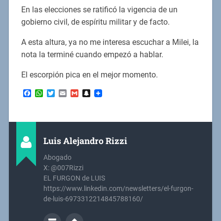
En las elecciones se ratificó la vigencia de un
gobierno civil, de espíritu militar y de facto.
A esta altura, ya no me interesa escuchar a Milei, la
nota la terminé cuando empezó a hablar.
El escorpión pica en el mejor momento.
Facebook
WhatsApp
Twitter
Email
Gmail
Snapchat
Luis Alejandro Rizzi
Abogado
X: @007Rizzi
EL FURGON de LUIS
https://www.linkedin.com/newsletters/el-furgon-
de-luis-6973312214845788160/