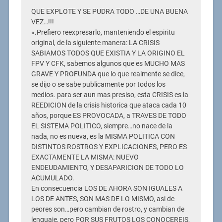
QUE EXPLOTE Y SE PUDRA TODO …DE UNA BUENA
VEZ…!!!
«.Prefiero reexpresarlo, manteniendo el espiritu
original, de la siguiente manera: LA CRISIS
SABIAMOS TODOS QUE EXISTIA Y LA ORIGINO EL
FPV Y CFK, sabemos algunos que es MUCHO MAS
GRAVE Y PROFUNDA que lo que realmente se dice,
se dijo o se sabe publicamente por todos los
medios. para ser aun mas presiso, esta CRISIS es la
REEDICION de la crisis historica que ataca cada 10
años, porque ES PROVOCADA, a TRAVES DE TODO
EL SISTEMA POLITICO, siempre…no nace de la
nada, no es nueva, es la MISMA POLITICA CON
DISTINTOS ROSTROS Y EXPLICACIONES, PERO ES
EXACTAMENTE LA MISMA: NUEVO
ENDEUDAMIENTO, Y DESAPARICION DE TODO LO
ACUMULADO.
En consecuencia LOS DE AHORA SON IGUALES A
LOS DE ANTES, SON MAS DE LO MISMO, asi de
peores son…pero cambian de rostro, y cambian de
lenguaje, pero POR SUS FRUTOS LOS CONOCEREIS,