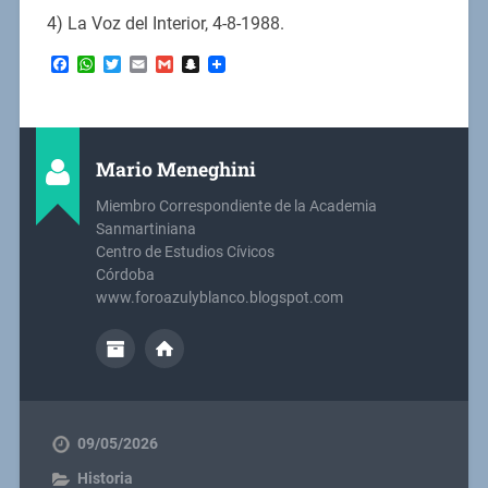
4) La Voz del Interior, 4-8-1988.
Facebook
WhatsApp
Twitter
Email
Gmail
Snapchat
Mario Meneghini
Miembro Correspondiente de la Academia
Sanmartiniana
Centro de Estudios Cívicos
Córdoba
www.foroazulyblanco.blogspot.com
09/05/2026
Historia