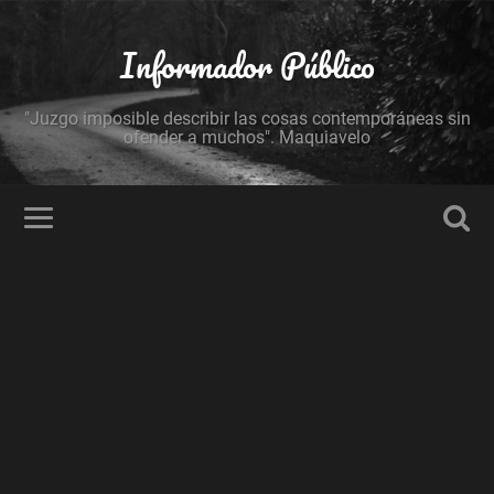
Informador Público
"Juzgo imposible describir las cosas contemporáneas sin
ofender a muchos". Maquiavelo