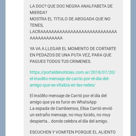
LA DOC? QUE DOC NEGRA ANALFABETA DE
MIERDA?
MOSTRA EL TITULO DE ABOGADA QUE NO
TENES,
LACRAAAAAAAAAAAAAAAAAAAAAAAAAAAA
AAAAAAAAAAAA
YA VA A LLEGAR EL MOMENTO DE CORTARTE
EN PEDAZOS DE UNA PUTA VEZ, PARA QUE
PAGUES TODOS TUS CRIMENES.
https://portaldenoticias.com.ar/2018/07/20/
el-insolito-mensaje-de-carrio-por-el-dia-del-
amigo-que-se-vitaliza-en-las-redes/
El insólito mensaje de Carrió por el día del
amigo que ya es furor en WhatsApp
La espada de Cambiemos, Elisa Carrió envió
un extraño mensaje, no muy lúcido, no muy
despierta… donde celebra el día del amigo.
ESCUCHEN Y VOMITEN PORQUE EL ALIENTO