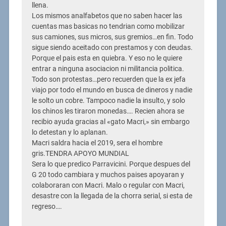
llena.
Los mismos analfabetos que no saben hacer las
cuentas mas basicas no tendrian como mobilizar
sus camiones, sus micros, sus gremios…en fin. Todo
sigue siendo aceitado con prestamos y con deudas.
Porque el pais esta en quiebra. Y eso no le quiere
entrar a ninguna asociacion ni militancia politica.
Todo son protestas…pero recuerden que la ex jefa
viajo por todo el mundo en busca de dineros y nadie
le solto un cobre. Tampoco nadie la insulto, y solo
los chinos les tiraron monedas…. Recien ahora se
recibio ayuda gracias al «gato Macri,» sin embargo
lo detestan y lo aplanan.
Macri saldra hacia el 2019, sera el hombre
gris.TENDRA APOYO MUNDIAL
Sera lo que predico Parravicini. Porque despues del
G 20 todo cambiara y muchos paises apoyaran y
colaboraran con Macri. Malo o regular con Macri,
desastre con la llegada de la chorra serial, si esta de
regreso….