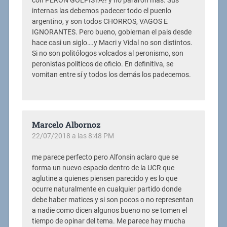
con PERON GOLPISTA!! y no pararon mas. Sus
internas las debemos padecer todo el puenlo
argentino, y son todos CHORROS, VAGOS E
IGNORANTES. Pero bueno, gobiernan el pais desde
hace casi un siglo….y Macri y Vidal no son distintos.
Si no son politólogos volcados al peronismo, son
peronistas políticos de oficio. En definitiva, se
vomitan entre sí y todos los demás los padecemos.
Marcelo Albornoz
22/07/2018 a las 8:48 PM
me parece perfecto pero Alfonsin aclaro que se
forma un nuevo espacio dentro de la UCR que
aglutine a quienes piensen parecido y es lo que
ocurre naturalmente en cualquier partido donde
debe haber matices y si son pocos o no representan
a nadie como dicen algunos bueno no se tomen el
tiempo de opinar del tema. Me parece hay mucha