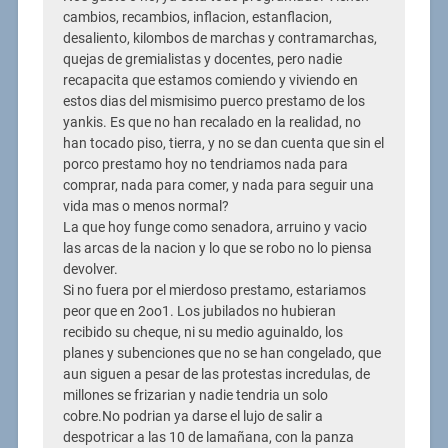
cambios, recambios, inflacion, estanflacion,
desaliento, kilombos de marchas y contramarchas,
quejas de gremialistas y docentes, pero nadie
recapacita que estamos comiendo y viviendo en
estos dias del mismisimo puerco prestamo de los
yankis. Es que no han recalado en la realidad, no
han tocado piso, tierra, y no se dan cuenta que sin el
porco prestamo hoy no tendriamos nada para
comprar, nada para comer, y nada para seguir una
vida mas o menos normal?
La que hoy funge como senadora, arruino y vacio
las arcas de la nacion y lo que se robo no lo piensa
devolver.
Si no fuera por el mierdoso prestamo, estariamos
peor que en 2oo1. Los jubilados no hubieran
recibido su cheque, ni su medio aguinaldo, los
planes y subenciones que no se han congelado, que
aun siguen a pesar de las protestas incredulas, de
millones se frizarian y nadie tendria un solo
cobre.No podrian ya darse el lujo de salir a
despotricar a las 10 de lamañana, con la panza