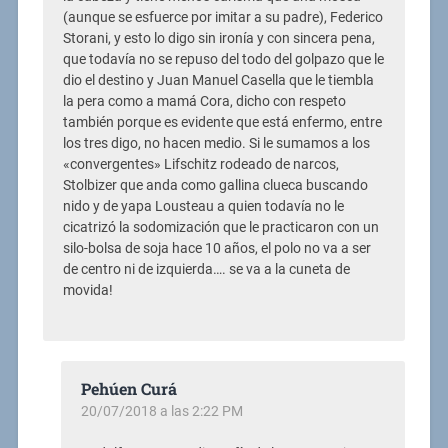
(aunque se esfuerce por imitar a su padre), Federico
Storani, y esto lo digo sin ironía y con sincera pena,
que todavía no se repuso del todo del golpazo que le
dio el destino y Juan Manuel Casella que le tiembla
la pera como a mamá Cora, dicho con respeto
también porque es evidente que está enfermo, entre
los tres digo, no hacen medio. Si le sumamos a los
«convergentes» Lifschitz rodeado de narcos,
Stolbizer que anda como gallina clueca buscando
nido y de yapa Lousteau a quien todavía no le
cicatrizó la sodomización que le practicaron con un
silo-bolsa de soja hace 10 años, el polo no va a ser
de centro ni de izquierda…. se va a la cuneta de
movida!
Pehúen Curá
20/07/2018 a las 2:22 PM