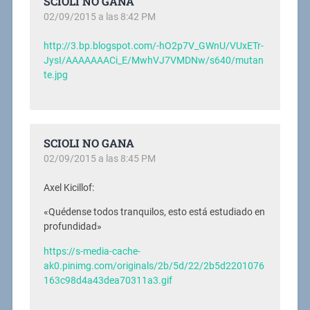
SCIOLI NO GANA
02/09/2015 a las 8:42 PM
http://3.bp.blogspot.com/-hO2p7V_GWnU/VUxETr-
JysI/AAAAAAACi_E/MwhVJ7VMDNw/s640/mutan
te.jpg
SCIOLI NO GANA
02/09/2015 a las 8:45 PM
Axel Kicillof:
«Quédense todos tranquilos, esto está estudiado en
profundidad»
https://s-media-cache-
ak0.pinimg.com/originals/2b/5d/22/2b5d2201076
163c98d4a43dea70311a3.gif