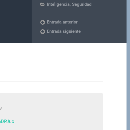
Inteligencia
,
Seguridad
Entrada anterior
Entrada siguiente
PM
ShDPJuo