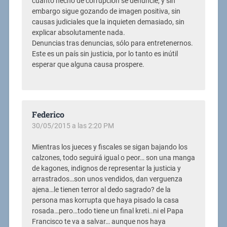
cuanto hecho de corrupción se denuncie, y sin
embargo sigue gozando de imagen positiva, sin
causas judiciales que la inquieten demasiado, sin
explicar absolutamente nada.
Denuncias tras denuncias, sólo para entretenernos.
Este es un país sin justicia, por lo tanto es inútil
esperar que alguna causa prospere.
Federico
30/05/2015 a las 2:20 PM
Mientras los jueces y fiscales se sigan bajando los
calzones, todo seguirá igual o peor… son una manga
de kagones, indignos de representar la justicia y
arrastrados…son unos vendidos, dan verguenza
ajena…le tienen terror al dedo sagrado? de la
persona mas korrupta que haya pisado la casa
rosada…pero…todo tiene un final kreti..ni el Papa
Francisco te va a salvar… aunque nos haya