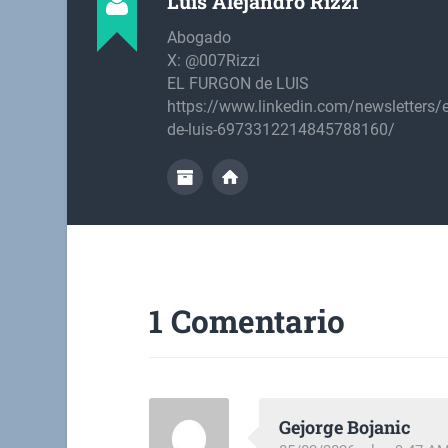
Luis Alejandro Rizzi
Abogado
X: @007Rizzi
EL FURGON de LUIS
https://www.linkedin.com/newsletters/e
de-luis-6973312214845788160/
1 Comentario
Gejorge Bojanic