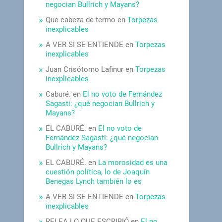
negocian Bullrich y Mayans?
Que cabeza de termo
en
Torpezas
inexplicables
A VER SI SE ENTIENDE
en
Torpezas
inexplicables
Juan Crisótomo Lafinur
en
Torpezas
inexplicables
Caburé.
en
El no voto de Fernández
Sagasti: ¿qué negocian Bullrich y
Mayans?
EL CABURÉ.
en
El no voto de
Fernández Sagasti: ¿qué negocian
Bullrich y Mayans?
EL CABURÉ.
en
La morosidad es una
cuestión política, lo de Joaquín
Benegas Lynch también lo es
A VER SI SE ENTIENDE
en
Torpezas
inexplicables
RELEA LO QUE ESCRIBIÓ
en
El no