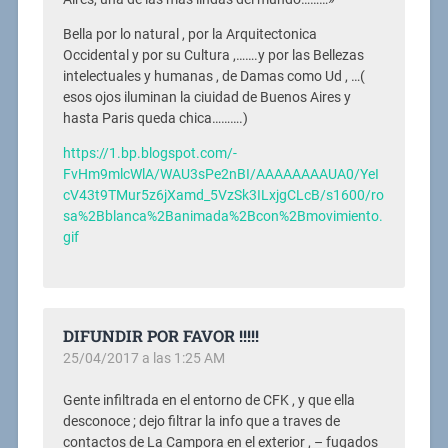
Bella por lo natural , por la Arquitectonica
Occidental y por su Cultura ,…….y por las Bellezas
intelectuales y humanas , de Damas como Ud , …(
esos ojos iluminan la ciuidad de Buenos Aires y
hasta Paris queda chica……….)
https://1.bp.blogspot.com/-
FvHm9mlcWlA/WAU3sPe2nBI/AAAAAAAAUA0/YeI
cV43t9TMur5z6jXamd_5VzSk3ILxjgCLcB/s1600/ro
sa%2Bblanca%2Banimada%2Bcon%2Bmovimiento.
gif
DIFUNDIR POR FAVOR !!!!!
25/04/2017 a las 1:25 AM
Gente infiltrada en el entorno de CFK , y que ella
desconoce ; dejo filtrar la info que a traves de
contactos de La Campora en el exterior , – fugados