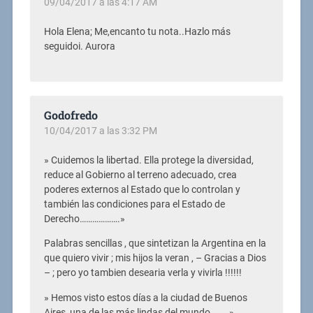
09/04/2017 a las 4:17 AM
Hola Elena; Me,encanto tu nota..Hazlo más
seguidoi. Aurora
Godofredo
10/04/2017 a las 3:32 PM
» Cuidemos la libertad. Ella protege la diversidad,
reduce al Gobierno al terreno adecuado, crea
poderes externos al Estado que lo controlan y
también las condiciones para el Estado de
Derecho……………….»
Palabras sencillas , que sintetizan la Argentina en la
que quiero vivir ; mis hijos la veran , – Gracias a Dios
– ; pero yo tambien desearia verla y vivirla !!!!!!
» Hemos visto estos días a la ciudad de Buenos
Aires, una de las más lindas del mundo………»