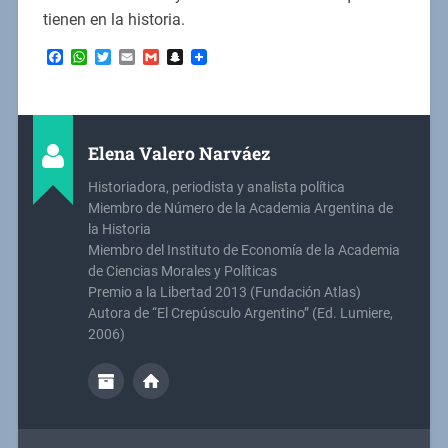
tienen en la historia.
Facebook
WhatsApp
Twitter
Email
Gmail
Snapchat
Elena Valero Narváez
Historiadora, periodista y analista política
Miembro de Número de la Academia Argentina de
la Historia
Miembro del Instituto de Economía de la Academia
de Ciencias Morales y Políticas
Premio a la Libertad 2013 (Fundación Atlas)
Autora de “El Crepúsculo Argentino” (Ed. Lumiere,
2006)