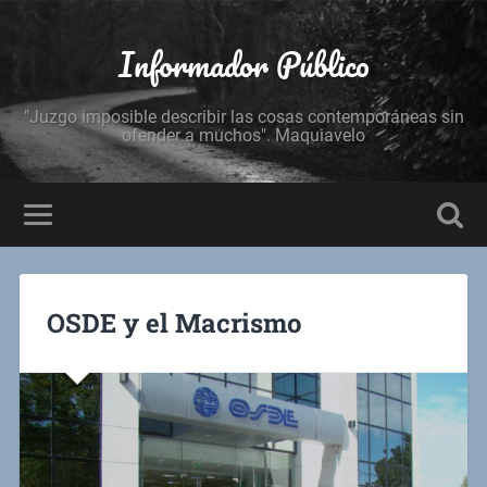
Informador Público
"Juzgo imposible describir las cosas contemporáneas sin
ofender a muchos". Maquiavelo
OSDE y el Macrismo