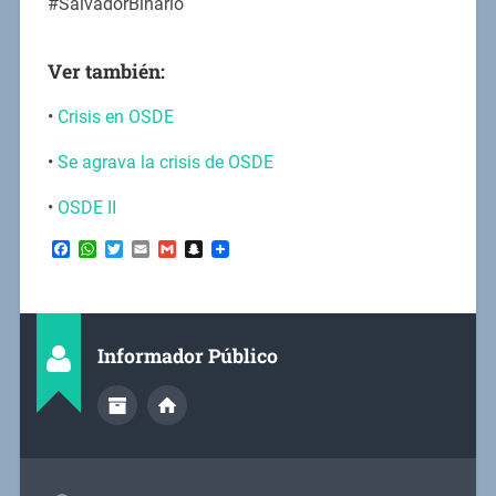
#SalvadorBinario
Ver también:
•
Crisis en OSDE
•
Se agrava la crisis de OSDE
•
OSDE II
Facebook
WhatsApp
Twitter
Email
Gmail
Snapchat
Informador Público