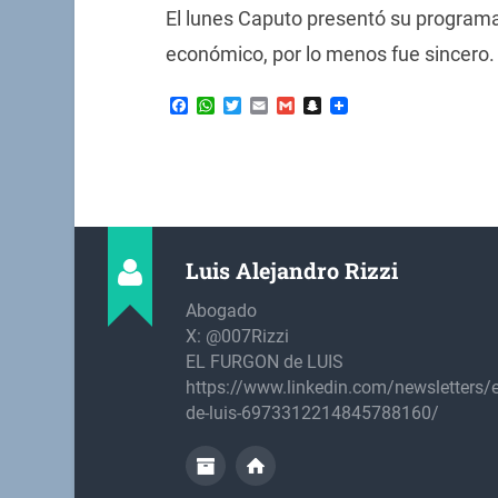
El lunes Caputo presentó su programa
económico, por lo menos fue sincero.
Facebook
WhatsApp
Twitter
Email
Gmail
Snapchat
Luis Alejandro Rizzi
Abogado
X: @007Rizzi
EL FURGON de LUIS
https://www.linkedin.com/newsletters/e
de-luis-6973312214845788160/