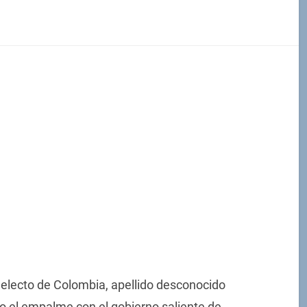
e electo de Colombia, apellido desconocido
o el empalme con el gobierno saliente de