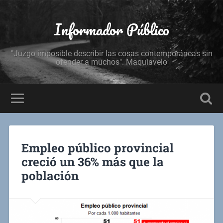
Informador Público
"Juzgo imposible describir las cosas contemporáneas sin
ofender a muchos". Maquiavelo
Empleo público provincial
creció un 36% más que la
población