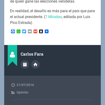
de quien gane las elecciones venideras.
En realidad, el desafío es más para el país que para
el actual presidente. (
7 Miradas
, editada por Luis
Pico Estrada)
Facebook
WhatsApp
Twitter
Email
Gmail
Snapchat
Carlos Fara
21/07/2016
Opinión