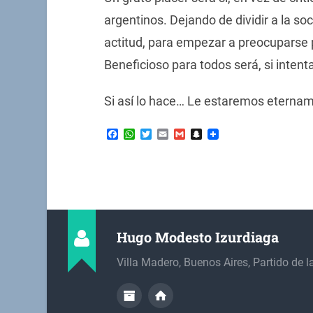
argentinos. Dejando de dividir a la 
actitud, para empezar a preocuparse p
Beneficioso para todos será, si inten
Si así lo hace… Le estaremos eterna
Facebook
WhatsApp
Twitter
Email
Gmail
Snapchat
Hugo Modesto Izurdiaga
Villa Madero, Buenos Aires, Partido de 