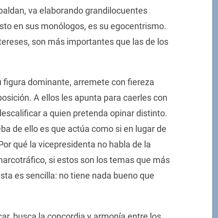
spaldan, va elaborando grandilocuentes
esto en sus monólogos, es su egocentrismo.
tereses, son más importantes que las de los
u figura dominante, arremete con fiereza
oposición. A ellos les apunta para caerles con
escalificar a quien pretenda opinar distinto.
ba de ello es que actúa como si en lugar de
or qué la vicepresidenta no habla de la
 narcotráfico, si estos son los temas que más
sta es sencilla: no tiene nada bueno que
icar, busca la concordia y armonía entre los