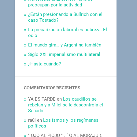
preocupan por la actividad
¿Están presionando a Bullrich con el
caso Tostado?
La precarización laboral es pobreza. El
odio
El mundo gira… y Argentina también
Siglo XXI: imperialismo multilateral
¿Hasta cuándo?
COMENTARIOS RECIENTES
YA ES TARDE
en
Los caudillos se
rebelan y a Milei se le descontrola el
Senado
raúl
en
Los ismos y los regímenes
políticos
" OJO AL PIOJO " . ( O AL MORAJÚ ).