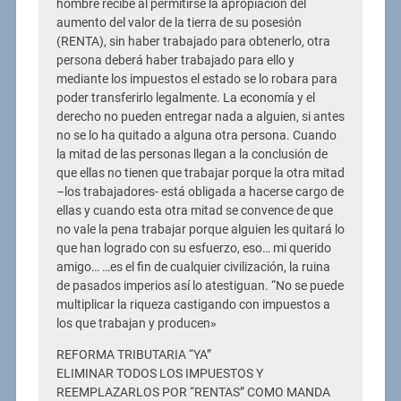
hombre recibe al permitirse la apropiación del
aumento del valor de la tierra de su posesión
(RENTA), sin haber trabajado para obtenerlo, otra
persona deberá haber trabajado para ello y
mediante los impuestos el estado se lo robara para
poder transferirlo legalmente. La economía y el
derecho no pueden entregar nada a alguien, si antes
no se lo ha quitado a alguna otra persona. Cuando
la mitad de las personas llegan a la conclusión de
que ellas no tienen que trabajar porque la otra mitad
–los trabajadores- está obligada a hacerse cargo de
ellas y cuando esta otra mitad se convence de que
no vale la pena trabajar porque alguien les quitará lo
que han logrado con su esfuerzo, eso… mi querido
amigo… …es el fin de cualquier civilización, la ruina
de pasados imperios así lo atestiguan. “No se puede
multiplicar la riqueza castigando con impuestos a
los que trabajan y producen»
REFORMA TRIBUTARIA “YA”
ELIMINAR TODOS LOS IMPUESTOS Y
REEMPLAZARLOS POR “RENTAS” COMO MANDA