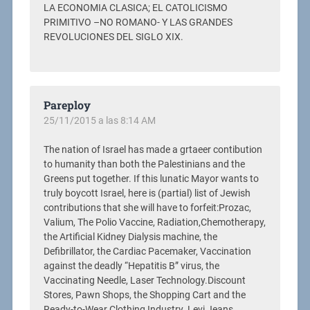
LA ECONOMIA CLASICA; EL CATOLICISMO
PRIMITIVO –NO ROMANO- Y LAS GRANDES
REVOLUCIONES DEL SIGLO XIX.
Pareploy
25/11/2015 a las 8:14 AM
The nation of Israel has made a grtaeer contibution
to humanity than both the Palestinians and the
Greens put together. If this lunatic Mayor wants to
truly boycott Israel, here is (partial) list of Jewish
contributions that she will have to forfeit:Prozac,
Valium, The Polio Vaccine, Radiation,Chemotherapy,
the Artificial Kidney Dialysis machine, the
Defibrillator, the Cardiac Pacemaker, Vaccination
against the deadly “Hepatitis B” virus, the
Vaccinating Needle, Laser Technology.Discount
Stores, Pawn Shops, the Shopping Cart and the
Ready-to-Wear Clothing Industry. Levi Jeans,