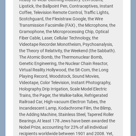
Lipstick, the Ballpoint Pen, Contraceptives, Instant
Coffee, Television Remote Control, Traffic Lights,
Scotchguard, the Flexistraw.Google, the Wire
Transmission Facsimilie (FAX) , the Microphone, the
Gramophone, the Microprocessing Chip, Optical
Fiber Cable, Laser, Cellular Technology, the
Videotape Recorder.Monotheism, Psychoanalysis,
the Theory of Relativity, the Weekend (the Sabbath).
The Atomic Bomb, the Thermonuclear Bomb,
Genetic Engineering, the Nuclear Chain Reactor,
Virtual Reality.Hollywood, the Sit-Com, the Long
Playing Record, Woodstock, Sound Movies,
Videotape, Color Television, Instant Photography,
Holography.Drip Irrigation, Scale Model Electric
Trains, the Pager, the Walkie-talkie, Refrigerated
Railroad Car, High-vacuum Electron Tubes, the
Incandescent Lamp, Kodachrome Film, the Blimp,
the Adding Machine, Stainless Steel, Tapered Roller
Bearings.At least 178 Jews have been awarded the
Nobel Prize, accounting for 23% of all individual
recipients worldwide between 1901 and 2008. Yet,