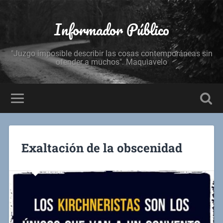
Informador Público
"Juzgo imposible describir las cosas contemporáneas sin
ofender a muchos". Maquiavelo
Exaltación de la obscenidad