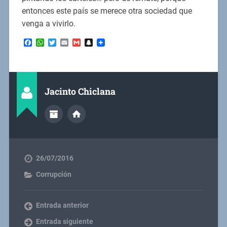
entonces este país se merece otra sociedad que
venga a vivirlo.
Facebook
WhatsApp
Twitter
Email
Gmail
Snapchat
Jacinto Chiclana
26/07/2016
Corrupción
Entrada anterior
Entrada siguiente