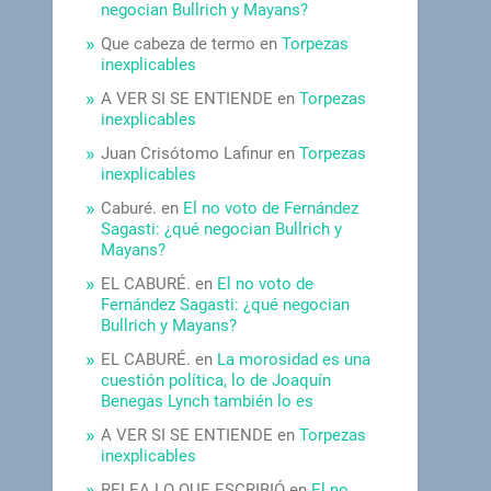
negocian Bullrich y Mayans?
Que cabeza de termo
en
Torpezas
inexplicables
A VER SI SE ENTIENDE
en
Torpezas
inexplicables
Juan Crisótomo Lafinur
en
Torpezas
inexplicables
Caburé.
en
El no voto de Fernández
Sagasti: ¿qué negocian Bullrich y
Mayans?
EL CABURÉ.
en
El no voto de
Fernández Sagasti: ¿qué negocian
Bullrich y Mayans?
EL CABURÉ.
en
La morosidad es una
cuestión política, lo de Joaquín
Benegas Lynch también lo es
A VER SI SE ENTIENDE
en
Torpezas
inexplicables
RELEA LO QUE ESCRIBIÓ
en
El no