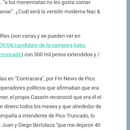
 “a los menemistas no les gusta comer
caviar”. ¿Cuál será la versión moderna Nac &
lfies (son varias y se pueden ver en
09/04/candidato-de-la-campora-kako-
-truncado
) con 300 mil pesos extendidos y /
ías en “Contracara”, por Fm News de Pico
 operadores políticos que afirmaban que era
er, el propio Casarín reconoció que era él el
se dinero todos los meses y que alrededor de
ampaña a intendente de Pico Truncado, lo
e Juan y Diego Bertolaza “que me dejaron 40