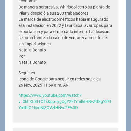
Economía
De manera sorpresiva, Whirlpool cerró su planta de
Pilar y despidió a sus 200 trabajadores
La marca de electrodomésticos había inaugurado
esa instalación en 2022 y fabricaba lavarropas para
exportación y para el mercado interno. La decisión
se tomó frente a la caída de ventas y aumento de
las importaciones
Natalia Donato
Por
Natalia Donato
Seguir en
Icono de Google para seguir en redes sociales
26 Nov, 2025 11:59 a.m. AR
https://www.youtube.com/watch?
v=0khKL3tTOTs&pp=ygUgY2FtYmlhIHRvZG8gY2Ft
YmlhIG1lcmNlZGVzIHNvc2E%3D