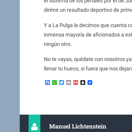
el sistema de los penales por el de Jur
dirimir un resultado deportivo de prim
Y a La Pulga le decimos que cuenta co
inmensa mayoría de aficionados a est
ningún otro.
No te vayas, quédate con nosotros ya 
llenar tu hueco, si fuera que nos dejar
Facebook
WhatsApp
Twitter
Email
Gmail
Snapchat
Manuel Lichtenstein