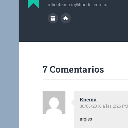
mlichtenstein@fibertel.com.ar
7 Comentarios
Enema
30/06/2016 a las 2:26 P
argies