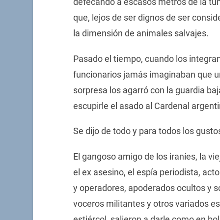
defecando a escasos metros de la tu
que, lejos de ser dignos de ser consi
la dimensión de animales salvajes.
Pasado el tiempo, cuando los integra
funcionarios jamás imaginaban que un
sorpresa los agarró con la guardia ba
escupirle el asado al Cardenal argent
Se dijo de todo y para todos los gusto
El gangoso amigo de los iraníes, la viej
el ex asesino, el espía periodista, act
y operadores, apoderados ocultos y so
voceros militantes y otros variados 
estiércol, salieron a darle como en bo