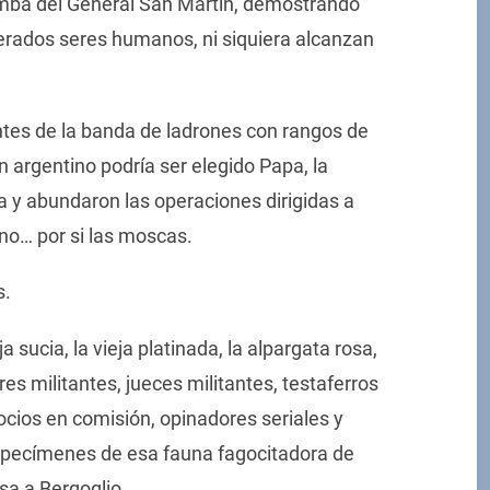
mba del General San Martín, demostrando
derados seres humanos, ni siquiera alcanzan
ntes de la banda de ladrones con rangos de
 argentino podría ser elegido Papa, la
ja y abundaron las operaciones dirigidas a
ino… por si las moscas.
s.
a sucia, la vieja platinada, la alpargata rosa,
ores militantes, jueces militantes, testaferros
cios en comisión, opinadores seriales y
especímenes de esa fauna fagocitadora de
lsa a Bergoglio.