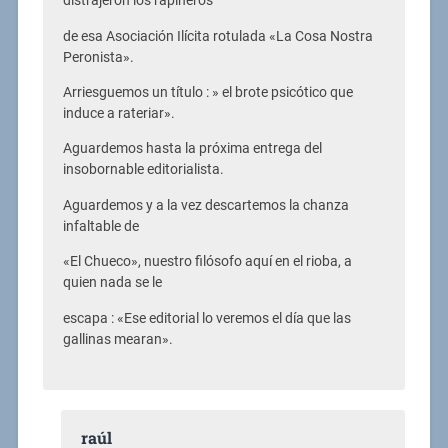
distrajeron los rapiñeros
de esa Asociación Ilícita rotulada «La Cosa Nostra
Peronista».
Arriesguemos un título : » el brote psicótico que
induce a rateriar».
Aguardemos hasta la próxima entrega del
insobornable editorialista.
Aguardemos y a la vez descartemos la chanza
infaltable de
«El Chueco», nuestro filósofo aquí en el rioba, a
quien nada se le
escapa : «Ese editorial lo veremos el día que las
gallinas mearan».
raúl