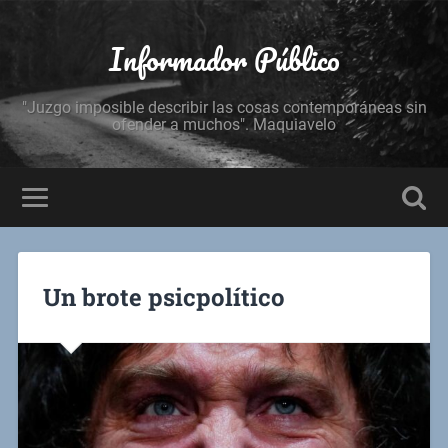
Informador Público
"Juzgo imposible describir las cosas contemporáneas sin
ofender a muchos". Maquiavelo
Un brote psicpolítico