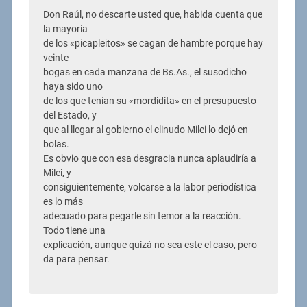
Don Raúl, no descarte usted que, habida cuenta que
la mayoría
de los «picapleitos» se cagan de hambre porque hay
veinte
bogas en cada manzana de Bs.As., el susodicho
haya sido uno
de los que tenían su «mordidita» en el presupuesto
del Estado, y
que al llegar al gobierno el clinudo Milei lo dejó en
bolas.
Es obvio que con esa desgracia nunca aplaudiría a
Milei, y
consiguientemente, volcarse a la labor periodística
es lo más
adecuado para pegarle sin temor a la reacción.
Todo tiene una
explicación, aunque quizá no sea este el caso, pero
da para pensar.