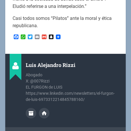
Eludió referirse a una interpelación.”
Casi todos somos “Pilatos” ante la moral y ética
republicana.
Facebook
WhatsApp
Twitter
Email
Gmail
Snapchat
Luis Alejandro Rizzi
Abogado
X: @007Rizzi
EL FURGON de LUIS
https://www.linkedin.com/newsletters/el-furgon-
de-luis-6973312214845788160/