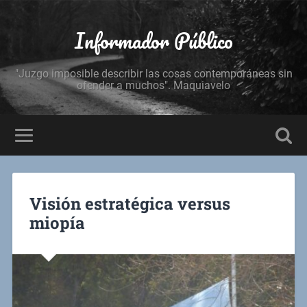
Informador Público
"Juzgo imposible describir las cosas contemporáneas sin
ofender a muchos". Maquiavelo
Visión estratégica versus
miopía