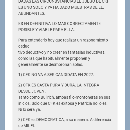
DADAS LAS CIRCUNBSTANCIAS EL JUEGO DE CKF
ES UNO SOLO Y YA HA DADO MUESTRAS DE EL,
ABUNDANTES.
ES EN DEFINITIVA LO MAS CORRECTAMENTE
POSIBLE Y VIABLE PARA ELLA.
Para entenderlo hay que realizar un razonamiento
deduc
tivo deductivo y no creer en fantasias inductivas,
como las que habitualmente proponen y
generalmente se desmoronan solas.
1) CFK NO VA A SER CANDIDATA EN 2027.
2) CFK ES CASTA PURA Y DURA, LA INTEGRA
DESDE JOVEN .
Tanto como Bullrich, ambas filo-montoneras en sus
inicios. Solo que CFK es exitosa y Patricia no lo es.
Ni lo sera ya.
3) CFK es DEMOCRATICA, a su manera. A diferencia
de MILEI.