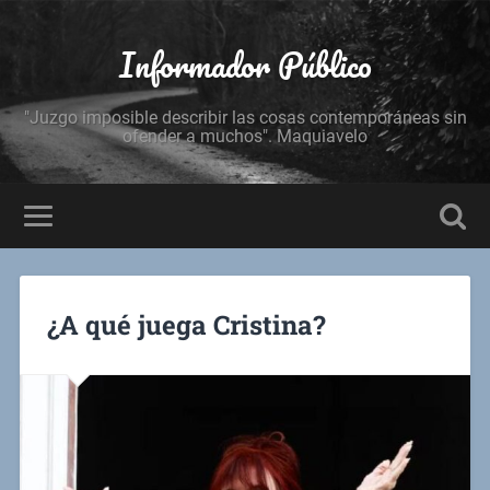
Informador Público
"Juzgo imposible describir las cosas contemporáneas sin
ofender a muchos". Maquiavelo
¿A qué juega Cristina?