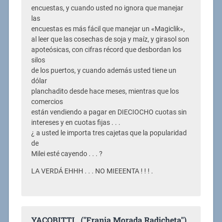
encuestas, y cuando usted no ignora que manejar
las
encuestas es más fácil que manejar un «Magiclik»,
al leer que las cosechas de soja y maíz, y girasol son
apoteósicas, con cifras récord que desbordan los
silos
de los puertos, y cuando además usted tiene un
dólar
planchadito desde hace meses, mientras que los
comercios
están vendiendo a pagar en DIECIOCHO cuotas sin
intereses y en cuotas fijas . . .
¿ a usted le importa tres cajetas que la popularidad
de
Milei esté cayendo . . . ?
LA VERDÁ EHHH . . . NO MIEEENTA ! ! ! .
YACOBITTI . ("Franja Morada Radicheta") .