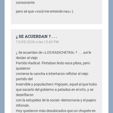
consonante
pero sé que «vocé me entende nau» ).
¿ SE ACUERDAN ? . . .
13/05/2026 a las 12:42 PM
¿ Se acuerdan de «LOS RADICHETAS» ? . . . así le
decían al viejo
Partido Radical. Pintaban lindo esos pibes, pero
quisieron
comerse la cancha e intentaron reflotar el viejo
partido del
inservible y populachero Yrigoyen, aquel al que hubo
que sacarlo del gobierno a patadas en el orto, y se
desinflaron
con la estupidez de la social–democracia y el pajero
Alfonsín.
Hoy quedaron más desubicados que un chupete en