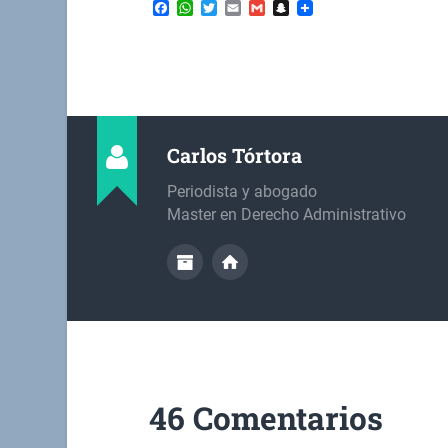
Facebook
WhatsApp
Twitter
Email
Gmail
Snapchat
Carlos Tórtora
Periodista y abogado
Master en Derecho Administrativo
46 Comentarios