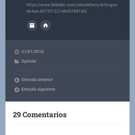
https://www.linkedin.com/newsletters/el-furgon-
de-luis-6973312214845788160/
31/01/2016
Opinión
Entrada anterior
Entrada siguiente
29 Comentarios