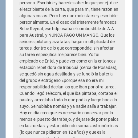
persona. Escribirle y hacerle saber lo que por ej. dice
el escribiente de la carta, que para mi, tiene razón.en
algunas cosas. Pero hay que molestarse y escribirle
personalmente. En el caso del tristemente famosos
Bebe Reynal, ese hdp usaba el combustible de A.A
para Austral. y NUNCA PAGÓ UN MANGO. Que los
señores pilotos y azafatas, hagan multiplicidad de
tareas, dentro de lo que correspondde, sin afectar
su tarea espec{ifica me parece bien. Yo fui
empleado de Entel, y pude ver como en la entonces
estación repetidora de Iribucuá (cerca de Posadas),
se quedó sin agua destilada y se fundió la batería
del grupo electrógeno «porque esa no era mi
responsabilidad decían los que iban por otra tarea.
Cuando llegó Telecom, el que iba pintaba, cortaba el
pasto y arreglaba todo lo que podía y luego hacia lo
suyo. Se nublaba nomás y ya nadie salía a trabajar.
Hoy en dia creo que es necesario conservar por lo
menos el puesto de trabajo, y dejarse de poner palos
en las ruedas, y estar pidiendo sumas astronómicas
(lo que nunca pidieron en 12 años) y que es la