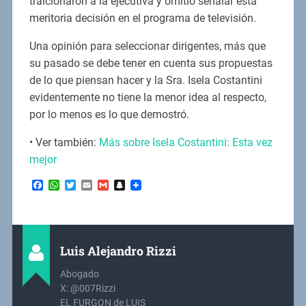
traicionaron a la ejecutiva y omitió señalar esta
meritoria decisión en el programa de televisión.
Una opinión para seleccionar dirigentes, más que
su pasado se debe tener en cuenta sus propuestas
de lo que piensan hacer y la Sra. Isela Costantini
evidentemente no tiene la menor idea al respecto,
por lo menos es lo que demostró.
• Ver también:
Más sobre Isela Costantini: Esta vez
mejor
Facebook
WhatsApp
Twitter
Email
Gmail
Snapchat
Luis Alejandro Rizzi
Abogado
X: @007Rizzi
EL FURGON de LUIS