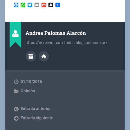
Facebook
WhatsApp
Twitter
Email
Gmail
Snapchat
Andrea Palomas Alarcón
https://derecho-para-todos.blogspot.com.ar/
01/10/2016
Opinión
Entrada anterior
Entrada siguiente