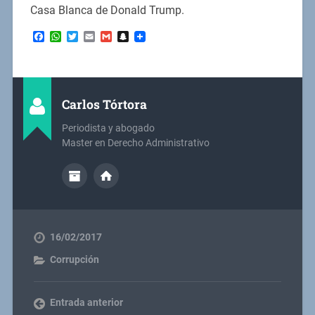
Casa Blanca de Donald Trump.
Facebook
WhatsApp
Twitter
Email
Gmail
Snapchat
Carlos Tórtora
Periodista y abogado
Master en Derecho Administrativo
16/02/2017
Corrupción
Entrada anterior