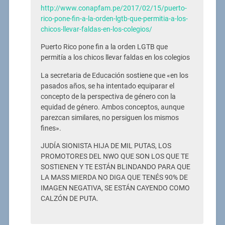
http://www.conapfam.pe/2017/02/15/puerto-
rico-pone-fin-a-la-orden-lgtb-que-permitia-a-los-
chicos-llevar-faldas-en-los-colegios/
Puerto Rico pone fin a la orden LGTB que
permitía a los chicos llevar faldas en los colegios
La secretaria de Educación sostiene que «en los
pasados años, se ha intentado equiparar el
concepto de la perspectiva de género con la
equidad de género. Ambos conceptos, aunque
parezcan similares, no persiguen los mismos
fines».
JUDÍA SIONISTA HIJA DE MIL PUTAS, LOS
PROMOTORES DEL NWO QUE SON LOS QUE TE
SOSTIENEN Y TE ESTÁN BLINDANDO PARA QUE
LA MASS MIERDA NO DIGA QUE TENÉS 90% DE
IMAGEN NEGATIVA, SE ESTÁN CAYENDO COMO
CALZÓN DE PUTA.