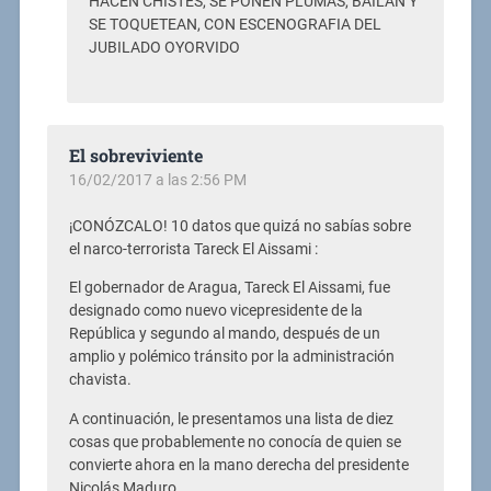
HACEN CHISTES, SE PONEN PLUMAS, BAILAN Y
SE TOQUETEAN, CON ESCENOGRAFIA DEL
JUBILADO OYORVIDO
El sobreviviente
16/02/2017 a las 2:56 PM
¡CONÓZCALO! 10 datos que quizá no sabías sobre
el narco-terrorista Tareck El Aissami :
El gobernador de Aragua, Tareck El Aissami, fue
designado como nuevo vicepresidente de la
República y segundo al mando, después de un
amplio y polémico tránsito por la administración
chavista.
A continuación, le presentamos una lista de diez
cosas que probablemente no conocía de quien se
convierte ahora en la mano derecha del presidente
Nicolás Maduro.