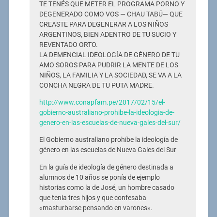
TE TENÉS QUE METER EL PROGRAMA PORNO Y
DEGENERADO COMO VOS — CHAU TABÚ— QUE
CREASTE PARA DEGENERAR A LOS NIÑOS
ARGENTINOS, BIEN ADENTRO DE TU SUCIO Y
REVENTADO ORTO.
LA DEMENCIAL IDEOLOGÍA DE GÉNERO DE TU
AMO SOROS PARA PUDRIR LA MENTE DE LOS
NIÑOS, LA FAMILIA Y LA SOCIEDAD, SE VA A LA
CONCHA NEGRA DE TU PUTA MADRE.
http://www.conapfam.pe/2017/02/15/el-
gobierno-australiano-prohibe-la-ideologia-de-
genero-en-las-escuelas-de-nueva-gales-del-sur/
El Gobierno australiano prohíbe la ideología de
género en las escuelas de Nueva Gales del Sur
En la guía de ideología de género destinada a
alumnos de 10 años se ponía de ejemplo
historias como la de José, un hombre casado
que tenía tres hijos y que confesaba
«masturbarse pensando en varones».