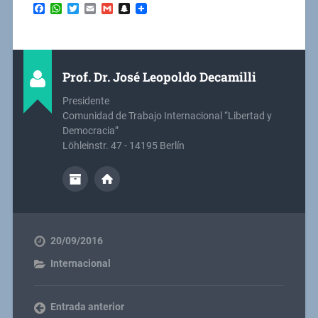
Facebook
WhatsApp
Twitter
Email
Gmail
Snapchat
Prof. Dr. José Leopoldo Decamilli
Presidente
Comunidad de Trabajo Internacional “Libertad y
Democracia”
Löhleinstr. 47 - 14195 Berlín
20/09/2016
Internacional
Entrada anterior