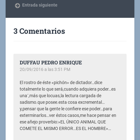
Entrada siguiente
3 Comentarios
DUFFAU PEDRO ENRIQUE
20/09/2016 a las 3:51 PM
El rostro de éste «pichón» de dictador…dice
totalmente lo que será,cuando adquiera poder…es
una´,más que locuas,la lectura cargada de
sadismo.que posee.esta cosa excremental…
y,pensar que la gente le confiere ese poder…para
exterminarlos…ver éstos casos,me hace pensar en
ese añejo proverbio:»EL ÚNICO ANIMAL QUE
COMETE EL MISMO ERROR…ES EL HOMBRE»…