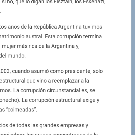
 no, que lo digan los Elsztain, los Eskenazi,
.
tos años de la República Argentina tuvimos
atrimonio austral. Esta corrupción termina
 mujer más rica de la Argentina y,
 del mundo.
l 2003, cuando asumió como presidente, solo
 estructural que vino a reemplazar a la
amos. La corrupción circunstancial es, se
ohecho). La corrupción estructural exige y
sas “coimeadas”.
ocios de todas las grandes empresas y
onizaban: los grupos concentrados de la