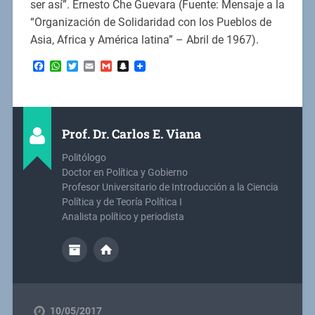
ser así”. Ernesto Che Guevara (Fuente: Mensaje a la
“Organización de Solidaridad con los Pueblos de
Asia, Africa y América latina” – Abril de 1967).
Facebook
WhatsApp
Twitter
Email
Gmail
Snapchat
Prof. Dr. Carlos E. Viana
Politólogo
Doctor en Política y Gobierno
Profesor Universitario de Introducción a la Ciencia
Política y de Teoría Política I
Analista político y periodista
10/05/2017