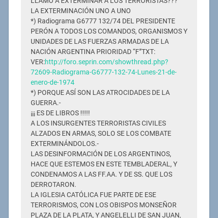
LLAMÓ A EXTERMINAR A LOS TERRORISTAS???
LA EXTERMINACIÓN UNO A UNO
*) Radiograma G6777 132/74 DEL PRESIDENTE
PERÓN A TODOS LOS COMANDOS, ORGANISMOS Y
UNIDADES DE LAS FUERZAS ARMADAS DE LA
NACIÓN ARGENTINA PRIORIDAD “F”TXT:
VER:
http://foro.seprin.com/showthread.php?
72609-Radiograma-G6777-132-74-Lunes-21-de-
enero-de-1974
*) PORQUE ASÍ SON LAS ATROCIDADES DE LA
GUERRA.-
¡¡¡ ES DE LIBROS !!!!!
A LOS INSURGENTES TERRORISTAS CIVILES
ALZADOS EN ARMAS, SOLO SE LOS COMBATE
EXTERMINÁNDOLOS.-
LAS DESINFORMACIÓN DE LOS ARGENTINOS,
HACE QUE ESTEMOS EN ESTE TEMBLADERAL, Y
CONDENAMOS A LAS FF.AA. Y DE SS. QUE LOS
DERROTARON.
LA IGLESIA CATÓLICA FUE PARTE DE ESE
TERRORISMOS, CON LOS OBISPOS MONSEÑOR
PLAZA DE LA PLATA, Y ANGELELLI DE SAN JUAN,