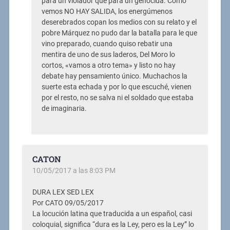
para un violador que para un genocida. Como
vemos NO HAY SALIDA, los energúmenos
deserebrados copan los medios con su relato y el
pobre Márquez no pudo dar la batalla para le que
vino preparado, cuando quiso rebatir una
mentira de uno de sus laderos, Del Moro lo
cortos, «vamos a otro tema» y listo no hay
debate hay pensamiento único. Muchachos la
suerte esta echada y por lo que escuché, vienen
por el resto, no se salva ni el soldado que estaba
de imaginaria.
CATON
10/05/2017 a las 8:03 PM
DURA LEX SED LEX
Por CATO 09/05/2017
La locución latina que traducida a un español, casi
coloquial, significa “dura es la Ley, pero es la Ley” lo