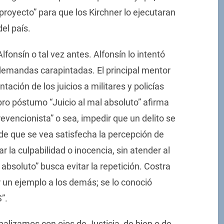
“proyecto” para que los Kirchner lo ejecutaran
el país.
lfonsín o tal vez antes. Alfonsín lo intentó
 demandas carapintadas. El principal mentor
tación de los juicios a militares y policías
libro póstumo “Juicio al mal absoluto” afirma
revencionista” o sea, impedir que un delito se
de que se vea satisfecha la percepción de
ar la culpabilidad o inocencia, sin atender al
l absoluto” busca evitar la repetición. Costra
 un ejemplo a los demás; se lo conoció
”.
alizamos con ojos de Justicia, de bien o de