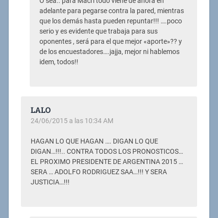
O sea.. para Macri todo viene de ahora en
adelante para pegarse contra la pared, mientras
que los demás hasta pueden repuntar!!! ….poco
serio y es evidente que trabaja para sus
oponentes , será para el que mejor «aporte»?? y
de los encuestadores….jajja, mejor ni hablemos
idem, todos!!
LALO
24/06/2015 a las 10:34 AM
HAGAN LO QUE HAGAN …. DIGAN LO QUE
DIGAN…!!!.. CONTRA TODOS LOS PRONOSTICOS…
EL PROXIMO PRESIDENTE DE ARGENTINA 2015 …
SERA … ADOLFO RODRIGUEZ SAA…!!! Y SERA
JUSTICIA…!!!