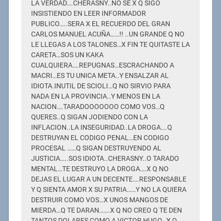
LA VERDAD….CHERASNY..NO SE X Q SIGO
INSISTIENDO EN LEER INFORMADOR
PUBLICO…..SERA X EL RECUERDO DEL GRAN
CARLOS MANUEL ACUÑA……!! ..UN GRANDE Q NO
LE LLEGAS A LOS TALONES…X FIN TE QUITASTE LA
CARETA…SOS UN KAKA
CUALQUIERA….REPUGNAS…ESCRACHANDO A
MACRI…ES TU UNICA META..Y ENSALZAR AL
IDIOTA.INUTIL DE SCIOLI…Q NO SIRVIO PARA
NADA EN LA PROVINCIA..Y MENOS EN LA
NACION….TARADOOOOOOO COMO VOS…Q
QUERES..Q SIGAN JODIENDO CON LA
INFLACION..LA INSEGURIDAD..LA DROGA….Q
DESTRUYAN EL CODIGO PENAL…EN CODIGO
PROCESAL ……Q SIGAN DESTRUYENDO AL
JUSTICIA…..SOS IDIOTA..CHERASNY..O TARADO
MENTAL…TE DESTRUYO LA DROGA….X Q NO
DEJAS EL LUGAR A UN DECENTE….RESPONSABLE
Y Q SIENTA AMOR X SU PATRIA……Y NO LA QUIERA
DESTRUIR COMO VOS…X UNOS MANGOS DE
MIERDA…Q TE DARAN…….X Q NO CREO Q TE DEN
TANTOS DOLARES COMO A VICTOR HUGO…X Q