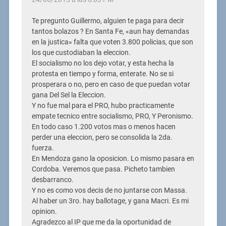
Te pregunto Guillermo, alguien te paga para decir
tantos bolazos ? En Santa Fe, «aun hay demandas
en la justica» falta que voten 3.800 policias, que son
los que custodiaban la eleccion.
El socialismo no los dejo votar, y esta hecha la
protesta en tiempo y forma, enterate. No se si
prosperara o no, pero en caso de que puedan votar
gana Del Sel la Eleccion.
Y no fue mal para el PRO, hubo practicamente
empate tecnico entre socialismo, PRO, Y Peronismo.
En todo caso 1.200 votos mas o menos hacen
perder una eleccion, pero se consolida la 2da.
fuerza.
En Mendoza gano la oposicion. Lo mismo pasara en
Cordoba. Veremos que pasa. Picheto tambien
desbarranco.
Y no es como vos decis de no juntarse con Massa.
Al haber un 3ro. hay ballotage, y gana Macri. Es mi
opinion.
Agradezco al IP que me da la oportunidad de