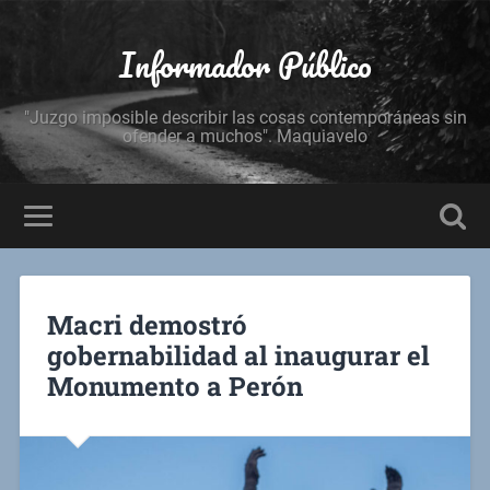
Informador Público
"Juzgo imposible describir las cosas contemporáneas sin
ofender a muchos". Maquiavelo
Macri demostró
gobernabilidad al inaugurar el
Monumento a Perón