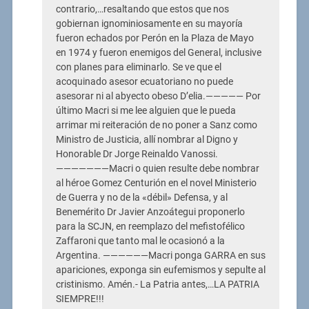
contrario,…resaltando que estos que nos
gobiernan ignominiosamente en su mayoría
fueron echados por Perón en la Plaza de Mayo
en 1974 y fueron enemigos del General, inclusive
con planes para eliminarlo. Se ve que el
acoquinado asesor ecuatoriano no puede
asesorar ni al abyecto obeso D’elia.————— Por
último Macri si me lee alguien que le pueda
arrimar mi reiteración de no poner a Sanz como
Ministro de Justicia, allí nombrar al Digno y
Honorable Dr Jorge Reinaldo Vanossi.
———————Macri o quien resulte debe nombrar
al héroe Gomez Centurión en el novel Ministerio
de Guerra y no de la «débil» Defensa, y al
Benemérito Dr Javier Anzoátegui proponerlo
para la SCJN, en reemplazo del mefistofélico
Zaffaroni que tanto mal le ocasionó a la
Argentina. ——————Macri ponga GARRA en sus
apariciones, exponga sin eufemismos y sepulte al
cristinismo. Amén.- La Patria antes,…LA PATRIA
SIEMPRE!!!