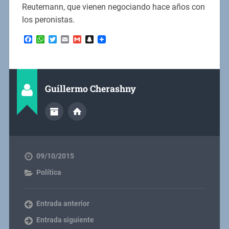
Reutemann, que vienen negociando hace años con
los peronistas.
Facebook
WhatsApp
Twitter
Email
Gmail
Snapchat
Guillermo Cherashny
09/10/2015
Política
Entrada anterior
Entrada siguiente