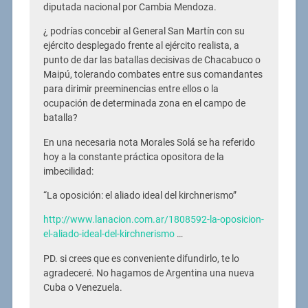
diputada nacional por Cambia Mendoza.
¿ podrías concebir al General San Martín con su
ejército desplegado frente al ejército realista, a
punto de dar las batallas decisivas de Chacabuco o
Maipú, tolerando combates entre sus comandantes
para dirimir preeminencias entre ellos o la
ocupación de determinada zona en el campo de
batalla?
En una necesaria nota Morales Solá se ha referido
hoy a la constante práctica opositora de la
imbecilidad:
“La oposición: el aliado ideal del kirchnerismo”
http://www.lanacion.com.ar/1808592-la-oposicion-
el-aliado-ideal-del-kirchnerismo
…
PD. si crees que es conveniente difundirlo, te lo
agradeceré. No hagamos de Argentina una nueva
Cuba o Venezuela.