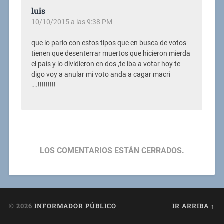
luis
10/10/2015 a las 9:38 PM
que lo pario con estos tipos que en busca de votos
tienen que desenterrar muertos que hicieron mierda
el país y lo dividieron en dos ,te iba a votar hoy te
digo voy a anular mi voto anda a cagar macri
….!!!!!!!!!
LOS COMENTARIOS ESTÁN CERRADOS.
© 2026
INFORMADOR PÚBLICO
IR ARRIBA ↑