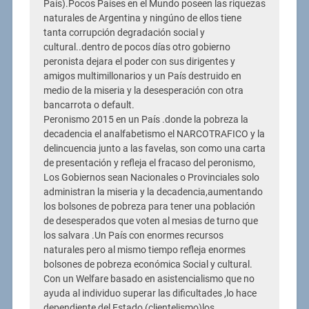
País).Pocos Países en el Mundo poseen las riquezas
naturales de Argentina y ningúno de ellos tiene
tanta corrupción degradación social y
cultural..dentro de pocos días otro gobierno
peronista dejara el poder con sus dirigentes y
amigos multimillonarios y un País destruido en
medio de la miseria y la desesperación con otra
bancarrota o default.
Peronismo 2015 en un País .donde la pobreza la
decadencia el analfabetismo el NARCOTRAFICO y la
delincuencia junto a las favelas, son como una carta
de presentación y refleja el fracaso del peronismo,
Los Gobiernos sean Nacionales o Provinciales solo
administran la miseria y la decadencia,aumentando
los bolsones de pobreza para tener una población
de desesperados que voten al mesias de turno que
los salvara .Un País con enormes recursos
naturales pero al mismo tiempo refleja enormes
bolsones de pobreza económica Social y cultural.
Con un Welfare basado en asistencialismo que no
ayuda al individuo superar las dificultades ,lo hace
dependiente del Estado (clientelismo)los