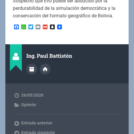
Sospecho que Evo puede ser abducido por la
perdurabilidad de la simulación democrática y la
conservación del formato geográfico de Bolivia.
Facebook
WhatsApp
Twitter
Email
Gmail
Snapchat
Ing. Paul Battistón
26/05/2026
Opinión
Entrada anterior
Entrada siguiente