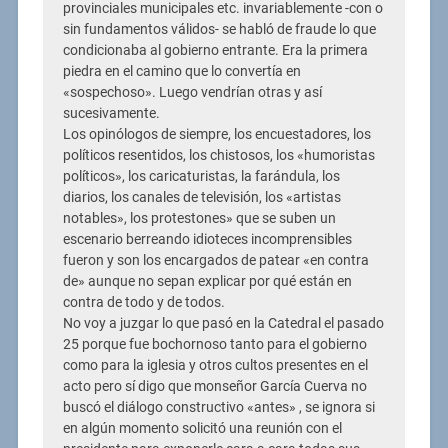
provinciales municipales etc. invariablemente -con o
sin fundamentos válidos- se habló de fraude lo que
condicionaba al gobierno entrante. Era la primera
piedra en el camino que lo convertía en
«sospechoso». Luego vendrían otras y así
sucesivamente.
Los opinólogos de siempre, los encuestadores, los
políticos resentidos, los chistosos, los «humoristas
políticos», los caricaturistas, la farándula, los
diarios, los canales de televisión, los «artistas
notables», los protestones» que se suben un
escenario berreando idioteces incomprensibles
fueron y son los encargados de patear «en contra
de» aunque no sepan explicar por qué están en
contra de todo y de todos.
No voy a juzgar lo que pasó en la Catedral el pasado
25 porque fue bochornoso tanto para el gobierno
como para la iglesia y otros cultos presentes en el
acto pero sí digo que monseñor García Cuerva no
buscó el diálogo constructivo «antes» , se ignora si
en algún momento solicitó una reunión con el