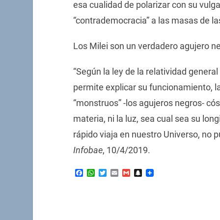
esa cualidad de polarizar con su vulg
“contrademocracia” a las masas de las
Los Milei son un verdadero agujero neg
“Según la ley de la relatividad genera
permite explicar su funcionamiento, la
“monstruos” -los agujeros negros- cós
materia, ni la luz, sea cual sea su lon
rápido viaja en nuestro Universo, no 
Infobae
, 10/4/2019.
Facebook
WhatsApp
Twitter
Email
Gmail
Snapchat