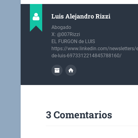
Luis Alejandro Rizzi
Abogado
X: @007Rizzi
EL FURGON de LUIS
https://www.linkedin.com/newsletters/e
de-luis-6973312214845788160/
3 Comentarios