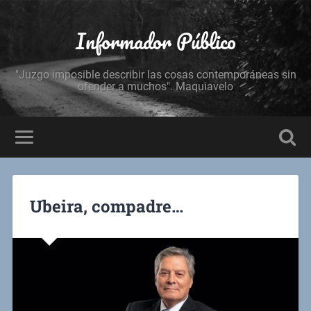
Informador Público
"Juzgo imposible describir las cosas contemporáneas sin
ofender a muchos". Maquiavelo
Ubeira, compadre…