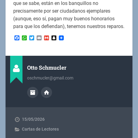
que se sabe, están en los banquillos no
precisamente por ser ciudadanos ejemplares
(aunque, eso sí, pagan muy buenos honorarios
para que los defiendan), tenemos nuestros reparos.
Facebook
WhatsApp
Twitter
Email
Gmail
Snapchat
Otto Schmucler
oschmucler@gmail.com
15/05/2026
Cartas de Lectores