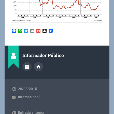
Facebook
WhatsApp
Twitter
Email
Gmail
Snapchat
Informador Público
26/08/2015
Internacional
Entrada anterior