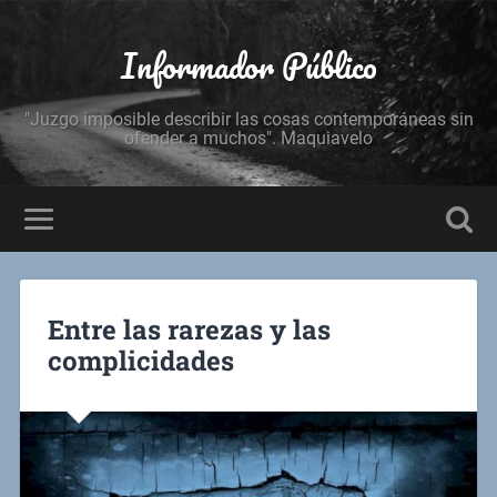
Informador Público
"Juzgo imposible describir las cosas contemporáneas sin
ofender a muchos". Maquiavelo
Entre las rarezas y las
complicidades