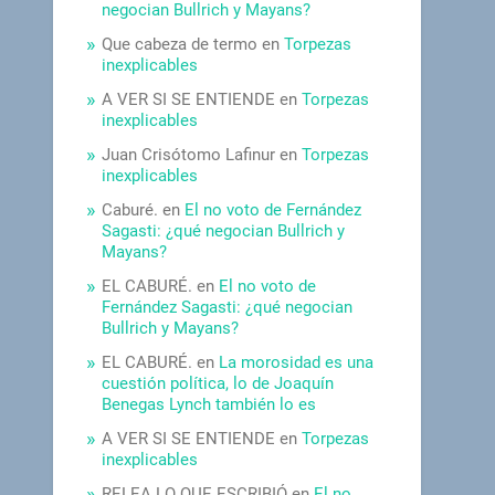
negocian Bullrich y Mayans?
Que cabeza de termo
en
Torpezas
inexplicables
A VER SI SE ENTIENDE
en
Torpezas
inexplicables
Juan Crisótomo Lafinur
en
Torpezas
inexplicables
Caburé.
en
El no voto de Fernández
Sagasti: ¿qué negocian Bullrich y
Mayans?
EL CABURÉ.
en
El no voto de
Fernández Sagasti: ¿qué negocian
Bullrich y Mayans?
EL CABURÉ.
en
La morosidad es una
cuestión política, lo de Joaquín
Benegas Lynch también lo es
A VER SI SE ENTIENDE
en
Torpezas
inexplicables
RELEA LO QUE ESCRIBIÓ
en
El no