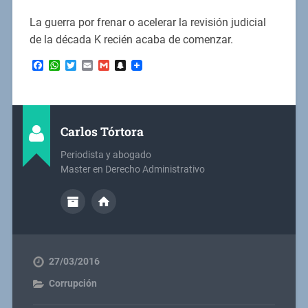
La guerra por frenar o acelerar la revisión judicial
de la década K recién acaba de comenzar.
Facebook
WhatsApp
Twitter
Email
Gmail
Snapchat
Carlos Tórtora
Periodista y abogado
Master en Derecho Administrativo
27/03/2016
Corrupción