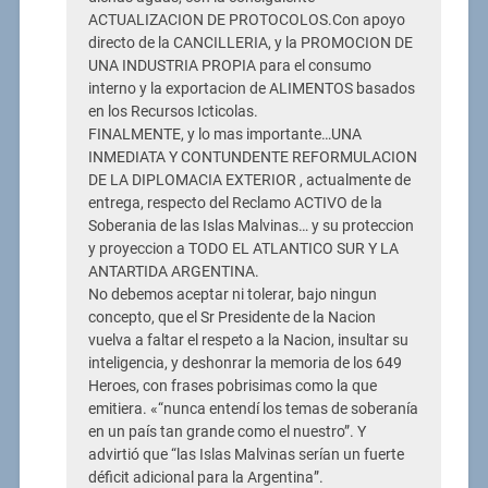
ACTUALIZACION DE PROTOCOLOS.Con apoyo
directo de la CANCILLERIA, y la PROMOCION DE
UNA INDUSTRIA PROPIA para el consumo
interno y la exportacion de ALIMENTOS basados
en los Recursos Icticolas.
FINALMENTE, y lo mas importante…UNA
INMEDIATA Y CONTUNDENTE REFORMULACION
DE LA DIPLOMACIA EXTERIOR , actualmente de
entrega, respecto del Reclamo ACTIVO de la
Soberania de las Islas Malvinas… y su proteccion
y proyeccion a TODO EL ATLANTICO SUR Y LA
ANTARTIDA ARGENTINA.
No debemos aceptar ni tolerar, bajo ningun
concepto, que el Sr Presidente de la Nacion
vuelva a faltar el respeto a la Nacion, insultar su
inteligencia, y deshonrar la memoria de los 649
Heroes, con frases pobrisimas como la que
emitiera. «“nunca entendí los temas de soberanía
en un país tan grande como el nuestro”. Y
advirtió que “las Islas Malvinas serían un fuerte
déficit adicional para la Argentina”.