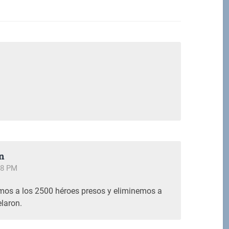
M
n
08 PM
mos a los 2500 héroes presos y eliminemos a
laron.