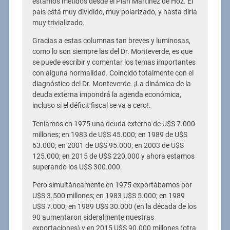
estamos metidos desde el Plan Martínez de Hoz. El
país está muy dividido, muy polarizado, y hasta diría
muy trivializado.
Gracias a estas columnas tan breves y luminosas,
como lo son siempre las del Dr. Monteverde, es que
se puede escribir y comentar los temas importantes
con alguna normalidad. Coincido totalmente con el
diagnóstico del Dr. Monteverde. ¡La dinámica de la
deuda externa impondrá la agenda económica,
incluso si el déficit fiscal se va a cero!.
Teníamos en 1975 una deuda externa de U$S 7.000
millones; en 1983 de U$S 45.000; en 1989 de U$S
63.000; en 2001 de U$S 95.000; en 2003 de U$S
125.000; en 2015 de U$S 220.000 y ahora estamos
superando los U$S 300.000.
Pero simultáneamente en 1975 exportábamos por
U$S 3.500 millones; en 1983 U$S 5.000; en 1989
U$S 7.000; en 1989 U$S 30.000 (en la década de los
90 aumentaron sideralmente nuestras
exportaciones) y en 2015 U$S 90.000 millones (otra