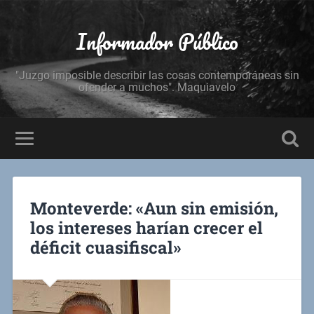
Informador Público
"Juzgo imposible describir las cosas contemporáneas sin
ofender a muchos". Maquiavelo
Monteverde: «Aun sin emisión,
los intereses harían crecer el
déficit cuasifiscal»