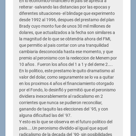
En lo economico-financiero el pais se apresta a
reiterar -salvando las distancias por las epocas y
diferentes situaciones- el blindage que experimento
desde 1992 al 1996, despues del prestamo del plan
Brady cuyo monto fue de unos 30 mil millones de
dolares, que actualizados a la fecha son similares a
la magnitud de lo que se obtendria ahora del FMI,
que permitio al pais contar con una tranquilidad
cambiaria desconocida hasta ese momento, y que
premio al peronismo con la reeleccion de Menem por
10 años . Fueron los años del 1 a 1 y del deme 2…..
En lo politico, este prestamo le quito dramatismo al
valor del dolar, como seguramente se lo va a quitar
en los proximos 4 años el financiamiento otorgado
por el Fondo, lo desinfló y permitió que el peronismo
dividiera inexorablemente al radicalismo en 2
corrientes que nunca se pudieron reconciliar,
ganando de taquito las elecciones del ´95, y con
alguna dificultad las del ´97.
Y esto es lo que se observa en el futuro politico del
pais…..Un peronismo dividido-al igual que aquel
radicalismo de la decada del ´90- sin posibilidades