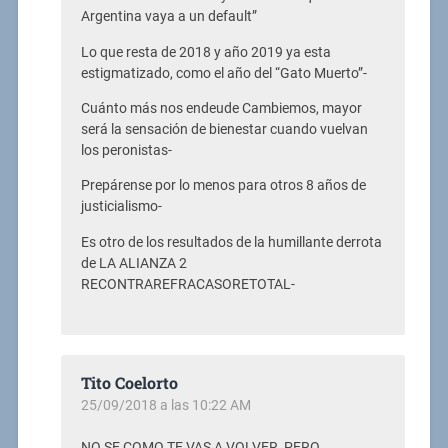
Argentina vaya a un default”
Lo que resta de 2018 y año 2019 ya esta
estigmatizado, como el año del “Gato Muerto”-
Cuánto más nos endeude Cambiemos, mayor
será la sensación de bienestar cuando vuelvan
los peronistas-
Prepárense por lo menos para otros 8 años de
justicialismo-
Es otro de los resultados de la humillante derrota
de LA ALIANZA 2
RECONTRAREFRACASORETOTAL-
Tito Coelorto
25/09/2018 a las 10:22 AM
NO SE COMO TE VAS A VOLVER, PERO