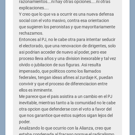
razonamientos….ni hay otras opciones…..ni otras
explicaciones…..
Y creo que lo que va a ocurrir es una nueva defensa
social con el voto masivo, contra esa orientacion
que sugieren los peronistas y que mayoritariamente
rechazamos.
Entonces al PJ, no le cabe otra para intentar seducir
el electorado, que una renovacion de dirigentes, solo
asi podrian acceder de nuevo al poder, pero ese
proceso lleva años y una division inexorable y tal vez
olvido o jubilacion de sus figuras. Asi resulta
impensado, que politicos como los llamados
federales, tengan ideas afines al zurdaje K, puedan
convivir y que el proceso de diferenciacion entre
ellos es inminente.
Me parece que el pais asistira a un cambio en el PJ
inevitable, mientras tanto a la comunidad no le cabe
otra opcion que defenderse con el voto a favor del
que nos garantice que estos sujetos sigan lejos del
poder.
Analizando lo que ocurrio con la Alianza, creo que
estaba condenada al fracaso porque el radicalismo