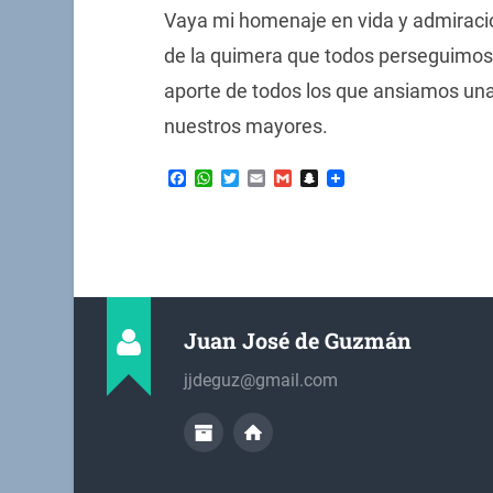
Vaya mi homenaje en vida y admiración
de la quimera que todos perseguimos y
aporte de todos los que ansiamos una
nuestros mayores.
Facebook
WhatsApp
Twitter
Email
Gmail
Snapchat
Juan José de Guzmán
jjdeguz@gmail.com