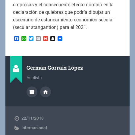
empresas y el consecuente efecto dominó en la
declaración de quiebras que podría dibujar un
escenario de estancamiento económico secular
(secular stangantion) para el 2021.
Facebook
WhatsApp
Twitter
Email
Gmail
Snapchat
Germán Gorraiz López
Analista
22/11/2018
Internacional