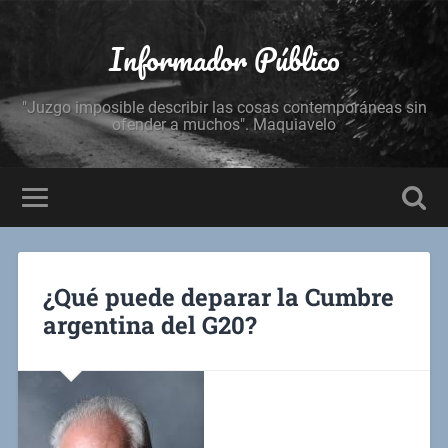
Informador Público
"Juzgo imposible describir las cosas contemporáneas sin
ofender a muchos". Maquiavelo
¿Qué puede deparar la Cumbre
argentina del G20?