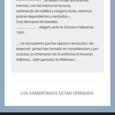
————————–¨…al Nuevo Orden entraremos
inermes, con las manos en la nuca,
caminando de rodillas y ninguna duda, seremos
pobres dependientes y excluidos «.
Cnel.Mohame Alí Seineldin,
………………………..Alegato ante la Cámara Federal en
1991…
.
…..Un documento que los cipayos vernaculos -sin
exepcion- jamas han tomado en consideracion y por
si acaso, lo enterraron sin el uniforme ni honores
militares….bién ganados en Malvinas….
LOS COMENTARIOS ESTÁN CERRADOS.